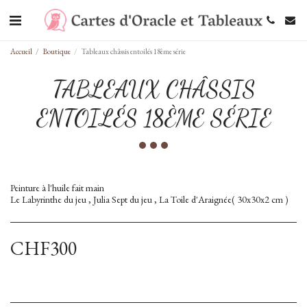
Accueil
Boutique
Tableaux châssis entoilés 18ème série
TABLEAUX CHÂSSIS
ENTOILÉS 18ÈME SÉRIE
Peinture à l'huile fait main
Le Labyrinthe du jeu , Julia Sept du jeu , La Toile d'Araignée( 30x30x2 cm )
CHF
300