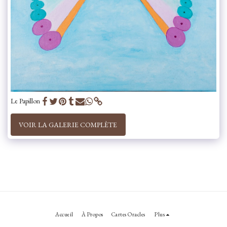
Le Papillon
VOIR LA GALERIE COMPLÈTE
Accueil
À Propos
Cartes Oracles
Plus